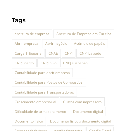
Tags
abertura de empresa
Abertura de Empresa em Curitiba
Abrir empresa
Abrir negócio
Acúmulo de papéis
Carga Tributária
CNAE
CNPJ
CNPJ baixado
CNPJ inapto
CNPJ nulo
CNPJ suspenso
Contabilidade para abrir empresa
Contabilidade para Postos de Combustívei
Contabilidade para Transportadoras
Crescimento empresarial
Custos com impressora
Dificuldade de armazenamento
Documento digital
Documento físico
Documento físico x documento digital
Empreendedorismo
gestão financeira
Gestão Fiscal