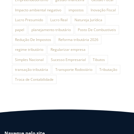
Impacto ambiental negativo
impostos
Inovação Fiscal
Lucro Presumido
Lucro Real
Natureja Jurídica
papel
planejamento tributário
Posto De Combustiveis
Redução De Impostos
Reforma tributária 2026
regime tributário
Regularizar empresa
Simples Nacional
Sucesso Empresarial
Tibutos
transação tributária
Transporte Rodoviário
Tributação
Troca de Contabilidade
Navegue pelo site