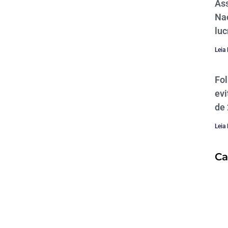
Ass
Nac
luc
Leia
Fo
evi
de
Leia
Ca