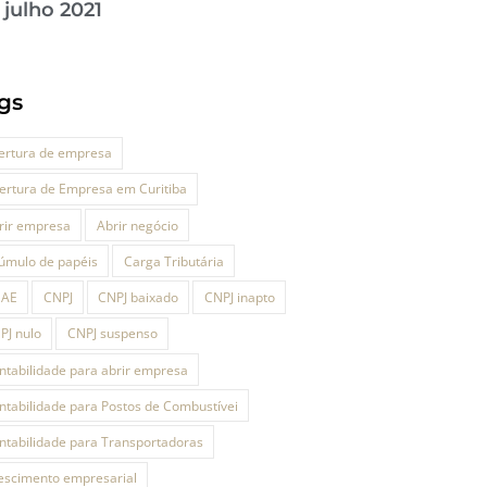
julho 2021
gs
ertura de empresa
ertura de Empresa em Curitiba
rir empresa
Abrir negócio
úmulo de papéis
Carga Tributária
NAE
CNPJ
CNPJ baixado
CNPJ inapto
PJ nulo
CNPJ suspenso
ntabilidade para abrir empresa
ntabilidade para Postos de Combustívei
ntabilidade para Transportadoras
escimento empresarial