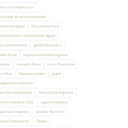
stos com impressora
ficuldade de armazenamento
cumento digital
Documento físico
cumento físico x documento digital
preendedorismo
gestão financeira
stão Fiscal
Impacto ambiental negativo
postos
Inovação Fiscal
Lucro Presumido
cro Real
Natureja Jurídica
papel
anejamento tributário
sto De Combustiveis
Redução De Impostos
forma tributária 2026
regime tributário
gularizar empresa
Simples Nacional
cesso Empresarial
Tibutos