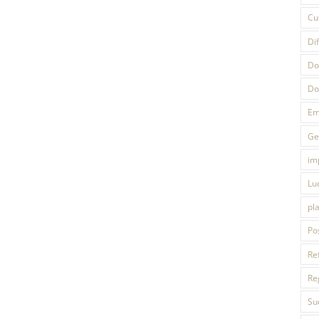
Cu
Di
Do
Do
Em
Ge
im
Lu
pl
Po
Re
Re
Su