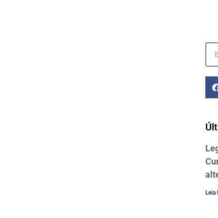
Úl
Le
Cur
alt
Leia